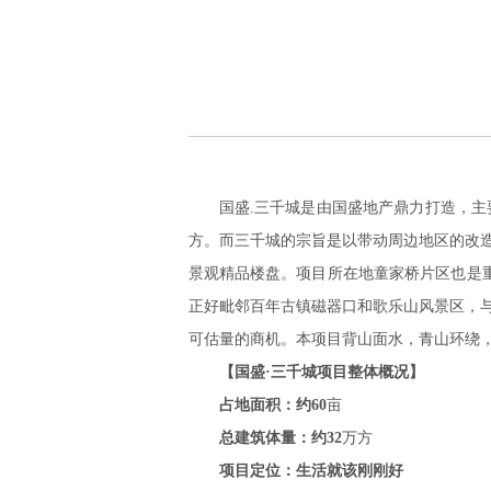
国盛.三千城是由国盛地产鼎力打造，
方。而三千城的宗旨是以带动周边地区的改
景观精品楼盘。项目所在地童家桥片区也是重
正好毗邻百年古镇磁器口和歌乐山风景区，
可估量的商机。本项目背山面水，青山环绕
【国盛·
三千城
项目整体概况】
占地面积：
约
60
亩
总建筑体量：
约
32
万方
项目定位：
生活就该刚刚好