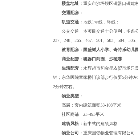
楼盘地址：
重庆市沙坪坝区磁器口磁建村
交通配套：
轨道交通：
地铁1号线，环线；
公交交通：本项目交通十分便利，多条公交线路到达
237、248、265、467、501、503、504
教育配套：
国盛树人小学、奇特乐幼儿
商业配套：
磁器口商圈、沙磁巷
生活配套：
永辉超市和金星农贸市场只需
钟；东华医院童家桥门诊部步行仅要5分钟左
2分钟左右。
物业类型：
高层：套内建筑面积33-108平米
社区商铺：23-493平米
建筑风格：
新中式的建筑风格
物业公司：
重庆国强物业管理有限公司